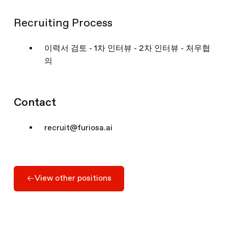
Recruiting Process
이력서 검토 - 1차 인터뷰 - 2차 인터뷰 - 처우협
의
Contact
recruit@furiosa.ai
Apply Here
View other positions
View other positions